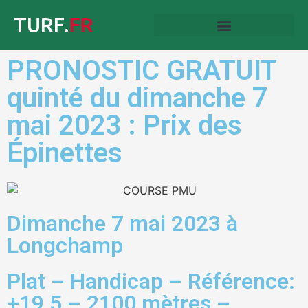
TURF.
FR
PRONOSTIC GRATUIT
quinté du dimanche 7
mai 2023 : Prix des
Épinettes
Dimanche 7 mai 2023 à
Longchamp
Plat – Handicap – Référence:
+19,5 – 2100 mètres –