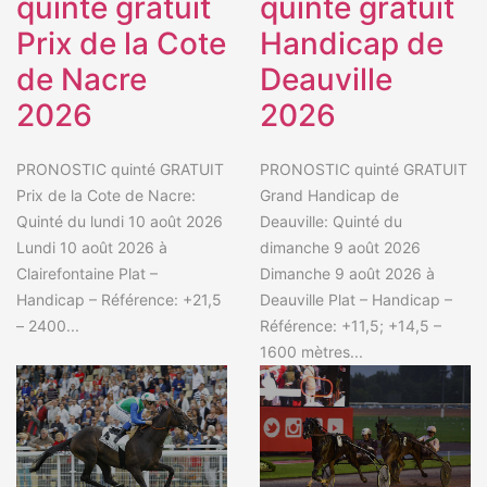
quinté gratuit
quinté gratuit
Prix de la Cote
Handicap de
de Nacre
Deauville
2026
2026
PRONOSTIC quinté GRATUIT
PRONOSTIC quinté GRATUIT
Prix de la Cote de Nacre:
Grand Handicap de
Quinté du lundi 10 août 2026
Deauville: Quinté du
Lundi 10 août 2026 à
dimanche 9 août 2026
Clairefontaine Plat –
Dimanche 9 août 2026 à
Handicap – Référence: +21,5
Deauville Plat – Handicap –
– 2400...
Référence: +11,5; +14,5 –
1600 mètres...