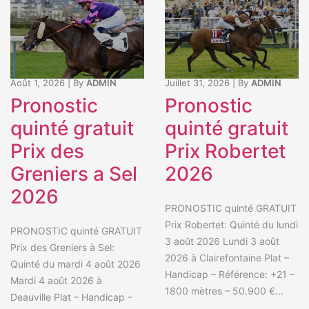
Août 1, 2026
|
By
ADMIN
Juillet 31, 2026
|
By
ADMIN
Pronostic
Pronostic
quinté gratuit
quinté gratuit
Prix des
Prix Robertet
Greniers a Sel
2026
2026
PRONOSTIC quinté GRATUIT
Prix Robertet: Quinté du lundi
PRONOSTIC quinté GRATUIT
3 août 2026 Lundi 3 août
Prix des Greniers à Sel:
2026 à Clairefontaine Plat –
Quinté du mardi 4 août 2026
Handicap – Référence: +21 –
Mardi 4 août 2026 à
1800 mètres – 50.900 €...
Deauville Plat – Handicap –