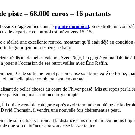
e piste – 68.000 euros – 16 partants
hevaux d’âge en lice dans le
quinté dominical
. Seize trotteurs vont s’
s, le départ de ce tournoi est prévu vers 15h15.
e a réalisé une excellente rentrée, montrant qu’il était déjà en condition 
rtir le grand jeu pour espérer le battre.
ière, réalisant de belles valeurs. Avec l’âge, il a gagné en maniabilité à 
 à jouer à l’occasion de ses retrouvailles avec Éric Raffin.
emment. Cette sortie ne remet pas en cause son bon degré de forme, mais
e, et une belle place comblerait son entourage.
lisant de belles choses au cours de l’hiver passé. Mis au repos par la sui
drée parisienne, mais son mentor y compte.
 lui qui descend de catégorie après avoir terminé cinquième de la der
 à David Thomain, il vendra une nouvelle fois chèrement sa peau.
en date sur ce tracé. Il rendait la distance dans un lot un peu moins huppé
ble que son entraîneur a raison de se laisser tenter.