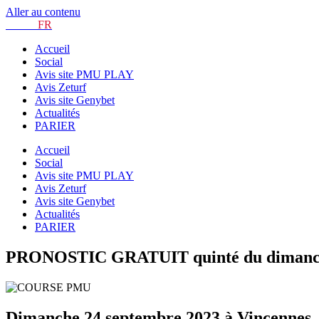
Aller au contenu
TURF.
FR
Accueil
Social
Avis site PMU PLAY
Avis Zeturf
Avis site Genybet
Actualités
PARIER
Accueil
Social
Avis site PMU PLAY
Avis Zeturf
Avis site Genybet
Actualités
PARIER
PRONOSTIC GRATUIT quinté du dimanche 
Dimanche 24 septembre 2023 à Vincennes