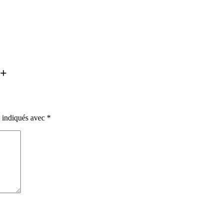
é+
t indiqués avec
*