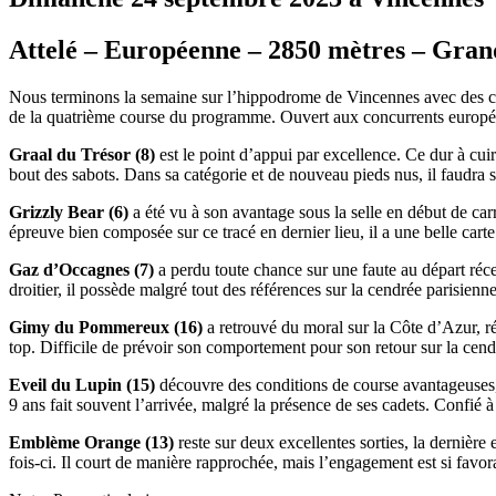
Attelé – Européenne – 2850 mètres – Grand
Nous terminons la semaine sur l’hippodrome de Vincennes avec des c
de la quatrième course du programme. Ouvert aux concurrents européen
Graal du Trésor (8)
est le point d’appui par excellence. Ce dur à cuir
bout des sabots. Dans sa catégorie et de nouveau pieds nus, il faudra so
Grizzly Bear (6)
a été vu à son avantage sous la selle en début de carr
épreuve bien composée sur ce tracé en dernier lieu, il a une belle carte
Gaz d’Occagnes (7)
a perdu toute chance sur une faute au départ réc
droitier, il possède malgré tout des références sur la cendrée parisienn
Gimy du Pommereux (16)
a retrouvé du moral sur la Côte d’Azur, réa
top. Difficile de prévoir son comportement pour son retour sur la cen
Eveil du Lupin (15)
découvre des conditions de course avantageuses,
9 ans fait souvent l’arrivée, malgré la présence de ses cadets. Confié
Emblème Orange (13)
reste sur deux excellentes sorties, la dernière 
fois-ci. Il court de manière rapprochée, mais l’engagement est si favora