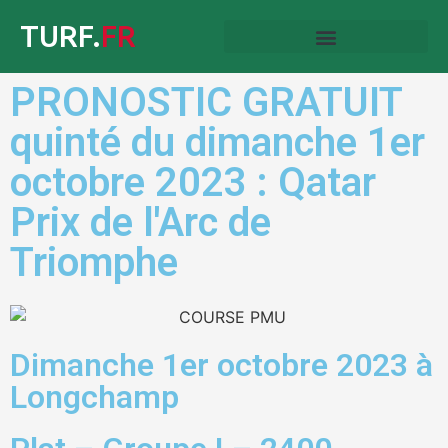
TURF.
FR
PRONOSTIC GRATUIT
quinté du dimanche 1er
octobre 2023 : Qatar
Prix de l'Arc de
Triomphe
Dimanche 1er octobre 2023 à
Longchamp