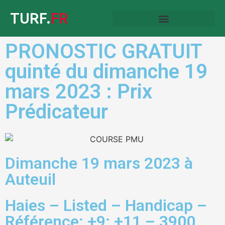
TURF.
FR
PRONOSTIC GRATUIT
quinté du dimanche 19
mars 2023 : Prix
Prédicateur
Dimanche 19 mars 2023 à
Auteuil
Haies – Listed – Handicap –
Référence: +9; +11 – 3900