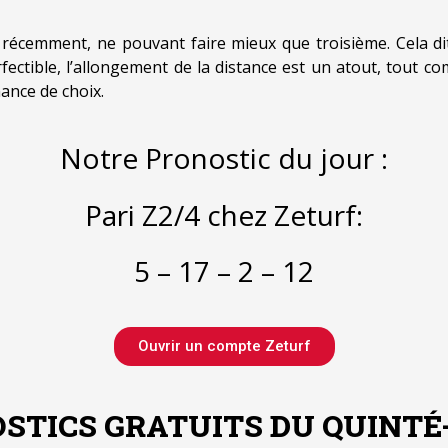
 récemment, ne pouvant faire mieux que troisième. Cela di
fectible, l’allongement de la distance est un atout, tout co
ance de choix.
Notre Pronostic du jour :
Pari Z2/4 chez Zeturf:
5 – 17 – 2 – 12
Ouvrir un compte Zeturf
t 5, 2026
|
By
ADMIN
ronostic quinté
Août 4, 2026
|
By
ADMIN
STICS GRATUITS DU QUINTÉ
ratuit Prix
Pronostic quint