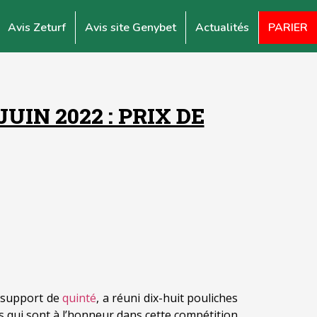
Avis Zeturf
Avis site Genybet
Actualités
PARIER
IN 2022 : PRIX DE
, support de
quinté
, a réuni dix-huit pouliches
s qui sont à l’honneur dans cette compétition