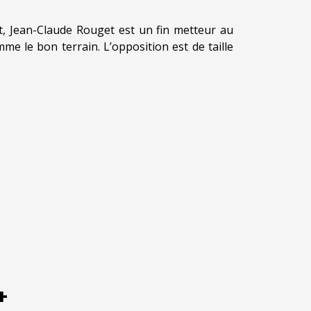
t, Jean-Claude Rouget est un fin metteur au
mme le bon terrain. L’opposition est de taille
Août 3, 2026
|
By
ADMIN
+
é
Pronostic quinté