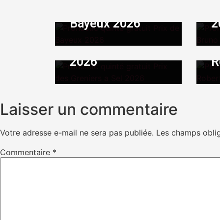
Août 1, 2026
|
By
ADMIN
gratuit Prix de
B
Pronostic quinté
Jui
Bayeux 2026
2
gratuit Prix des
P
Greniers a Sel
g
2026
R
Laisser un commentaire
Votre adresse e-mail ne sera pas publiée.
Les champs oblig
Commentaire
*