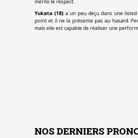
mérite le respect.
Yukata (18)
a un peu déçu dans une listed
point et il ne la présente pas au hasard. Per
mais elle est capable de réaliser une perform
Aoû
P
Août 6, 2026
|
By
ADMIN
NOS DERNIERS PRONO
Pronostic quinté
g