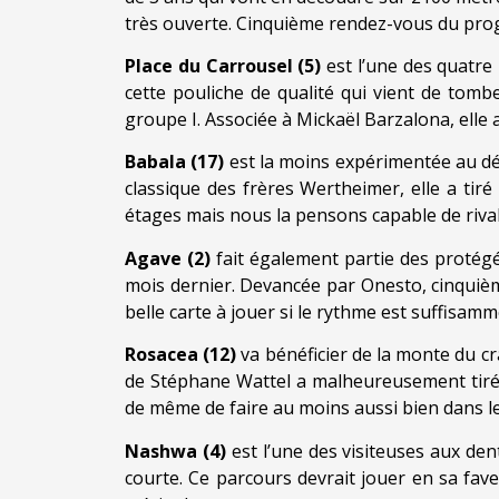
très ouverte. Cinquième rendez-vous du pro
Place du Carrousel (5)
est l’une des quatr
cette pouliche de qualité qui vient de tombe
groupe I. Associée à Mickaël Barzalona, elle 
Babala (17)
est la moins expérimentée au dép
classique des frères Wertheimer, elle a tir
étages mais nous la pensons capable de rival
Agave (2)
fait également partie des protégée
mois dernier. Devancée par Onesto, cinquième
belle carte à jouer si le rythme est suffisamm
Rosacea (12)
va bénéficier de la monte du c
de Stéphane Wattel a malheureusement tiré u
de même de faire au moins aussi bien dans le
Nashwa (4)
est l’une des visiteuses aux de
courte. Ce parcours devrait jouer en sa faveu