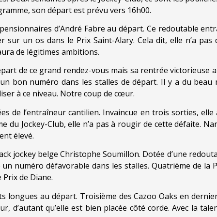
gramme, son départ est prévu vers 16h00.
e pensionnaires d’André Fabre au départ. Ce redoutable ent
r sur un os dans le Prix Saint-Alary. Cela dit, elle n’a p
aura de légitimes ambitions.
art de ce grand rendez-vous mais sa rentrée victorieuse a 
é un bon numéro dans les stalles de départ. Il y a du bea
iser à ce niveau. Notre coup de cœur.
s de l’entraîneur cantilien. Invaincue en trois sorties, ell
 du Jockey-Club, elle n’a pas à rougir de cette défaite. Na
ent élevé.
rack jockey belge Christophe Soumillon. Dotée d’une redoutab
n numéro défavorable dans les stalles. Quatrième de la Pou
 Prix de Diane.
nts longues au départ. Troisième des Cazoo Oaks en dernier 
r, d’autant qu’elle est bien placée côté corde. Avec la tale