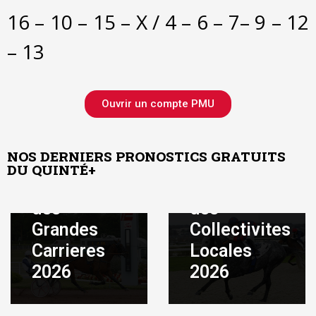
16 – 10 – 15 – X / 4 – 6 – 7– 9 – 12
– 13
Ouvrir un compte PMU
Août 10, 2026
|
By
Août 9, 2026
|
By
ADMIN
ADMIN
Pronostic
Pronostic
NOS DERNIERS PRONOSTICS GRATUITS
quinté
quinté
DU QUINTÉ+
gratuit Prix
gratuit Prix
des
des
Grandes
Collectivites
Août 7, 2026
|
By
ADMIN
Carrieres
Locales
Août 7, 2026
|
By
Pronostic
ADMIN
2026
2026
Pronostic
quinté
quinté
gratuit