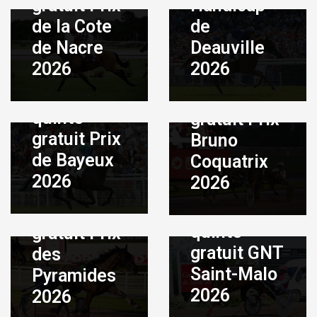
gratuit Prix
Handicap
de la Cote
de
de Nacre
Deauville
Août 5, 2026
|
By
ADMIN
2026
2026
Août 6, 2026
|
By
Pronostic
ADMIN
Pronostic
quinté
quinté
gratuit Prix
gratuit Prix
Bruno
de Bayeux
Coquatrix
Août 4, 2026
|
By
ADMIN
2026
2026
Août 3, 2026
|
By
Pronostic
ADMIN
Pronostic
quinté
quinté
gratuit Prix
gratuit GNT
des
Saint-Malo
Pyramides
2026
2026