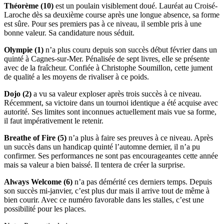
Théorème (10)
est un poulain visiblement doué. Lauréat au Croisé-
Laroche dès sa deuxième course après une longue absence, sa forme
est sûre. Pour ses premiers pas à ce niveau, il semble pris à une
bonne valeur. Sa candidature nous séduit.
Olympie (1)
n’a plus couru depuis son succès début février dans un
quinté à Cagnes-sur-Mer. Pénalisée de sept livres, elle se présente
avec de la fraîcheur. Confiée à Christophe Soumillon, cette jument
de qualité a les moyens de rivaliser à ce poids.
Dojo (2)
a vu sa valeur exploser après trois succès à ce niveau.
Récemment, sa victoire dans un tournoi identique a été acquise avec
autorité. Ses limites sont inconnues actuellement mais vue sa forme,
il faut impérativement le retenir.
Breathe of Fire (5)
n’a plus à faire ses preuves à ce niveau. Après
un succès dans un handicap quinté l’automne dernier, il n’a pu
confirmer. Ses performances ne sont pas encourageantes cette année
mais sa valeur a bien baissé. Il tentera de créer la surprise.
Always Welcome (6)
n’a pas démérité ces derniers temps. Depuis
son succès mi-janvier, c’est plus dur mais il arrive tout de même à
bien courir. Avec ce numéro favorable dans les stalles, c’est une
possibilité pour les places.