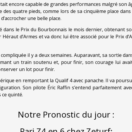
était encore capable de grandes performances malgré son âge.
e des quatre pieds, comme lors de sa cinquième place dans 
 d’accrocher une belle place.
 dans le Prix du Bourbonnais le mois dernier, obtenant s
er Héraut d’Armes et va donc lui être associé pour le Prix d
compliquée il y a deux semaines. Auparavant, sa sortie dan
mant un train soutenu et, pour finir, son courage lui avait
nserver un lot pour finir.
érique en remportant la Qualif 4 avec panache. Il va poursui
iguration. Son pilote Éric Raffin s’entend parfaitement avec
 ce quinté.
Notre Pronostic du jour :
Pari Z4 en 6 chez Zeturf: