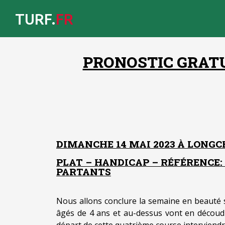
TURF.
FR
PRONOSTIC GRATUI
DIMANCHE 14 MAI 2023 À LONG
PLAT – HANDICAP – RÉFÉRENCE: +
PARTANTS
Nous allons conclure la semaine en beaut
âgés de 4 ans et au-dessus vont en découdr
départ de cette quatrième course interviendr