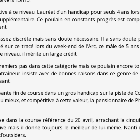
tive à ce niveau. Lauréat d’un handicap pour seuls 4 ans lor
supplémentaire. Ce poulain en constants progrès est compéti
ent.
assez discrète mais sans doute nécessaire. Il a sans doute 
 sur ce tracé lors du week-end de l’Arc, ce mâle de 5 ans
 niveau, il mérite un large crédit.
remiers pas dans cette catégorie mais ce poulain encore tou
ntraîneur insiste avec de bonnes raisons dans ce genre de 
sant.
sante fin de course dans un gros handicap sur la piste de 
 Au mieux, et compétitive à cette valeur, la pensionnaire de
e dans la course référence du 20 avril, arrachant la cinq
e mais il donne toujours le meilleur de lui-même. Nanti 
d’outsiders.