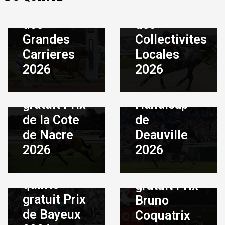
gratuit Prix
gratuit Prix
des
des
Grandes
Collectivites
Août 7, 2026
|
By
ADMIN
Carrieres
Locales
Août 7, 2026
|
By
Pronostic
ADMIN
2026
2026
Pronostic
quinté
quinté
gratuit
gratuit Prix
Handicap
de la Cote
de
de Nacre
Deauville
Août 5, 2026
|
By
ADMIN
2026
2026
Août 6, 2026
|
By
Pronostic
ADMIN
Pronostic
quinté
quinté
gratuit Prix
gratuit Prix
Bruno
de Bayeux
Coquatrix
Août 4, 2026
|
By
ADMIN