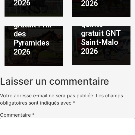
2026
2026
Août 3, 2026
|
By
Pronostic
ADMIN
Pronostic
quinté
quinté
gratuit Prix
gratuit GNT
des
Saint-Malo
Pyramides
2026
2026
Laisser un commentaire
Votre adresse e-mail ne sera pas publiée.
Les champs
obligatoires sont indiqués avec
*
Commentaire
*