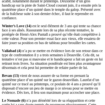
acabit, notamment durant le printemps. Deuxième d’un gros
handicap sur la piste de Saint-Cloud courant juin, il a ensuite pris la
quatrième place d’un quinté dans le temple du galop. Présenté avec
de la fraîcheur suite à son dernier échec, il faut le reprendre en
confiance.
Winter’s Love (14)
est le seul élément de 3 ans qui tente sa chance
face à ses aînés. Rassurante lors de sa plus récente tentative, la
protégée de Henri-Alex Pantall a prouvé qu’elle était compétitive à
cette valeur. Pour son premier essai face aux vieux, elle essaiera de
faire jouer sa position en bas de tableau pour brouiller les cartes.
Valiabad (4)
n’a pu se mettre en évidence lors de son retour dans ce
type de confrontation il y a trois semaines à Deauville. Cela dit, sa
tentative n’est pas si mauvaise et le handicapeur a fait un geste en lui
retirant trois livres. Sa situation pondérale est bien plus avantageuse
désormais et cela peut lui permettre de refaire parler de lui.
Bevan (13)
vient de nous assurer de sa forme en prenant la
quatrième place d’un quinté sur le gazon deauvillais. Lauréat d’un
quinté sur ce tracé au printemps, ce poulain de 4 ans a prouvé qu’il
disposait d’encore un peu de marge à ce niveau pour se mettre en
évidence. Dès lors, il fera son maximum pour accrocher une place.
Le Nomade (6)
n’a pas démérité lors de sa réapparition et cette
sortie lui a sans doute permis de progresser physiquement. Cette