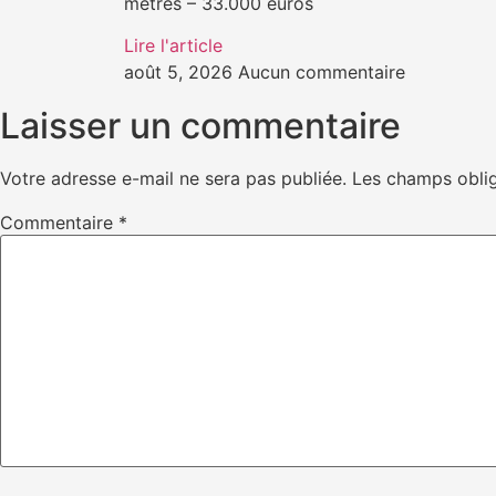
mètres – 33.000 euros
Lire l'article
août 5, 2026
Aucun commentaire
Laisser un commentaire
Votre adresse e-mail ne sera pas publiée.
Les champs oblig
Commentaire
*