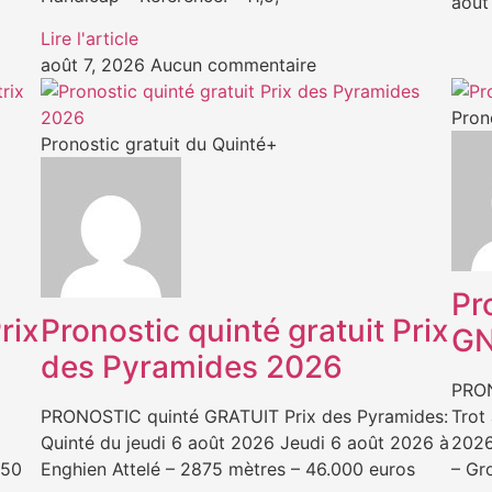
août
Lire l'article
août 7, 2026
Aucun commentaire
Pron
Pronostic gratuit du Quinté+
Pr
rix
Pronostic quinté gratuit Prix
GN
des Pyramides 2026
PRON
PRONOSTIC quinté GRATUIT Prix des Pyramides:
Trot
Quinté du jeudi 6 août 2026 Jeudi 6 août 2026 à
2026
750
Enghien Attelé – 2875 mètres – 46.000 euros
– Gro