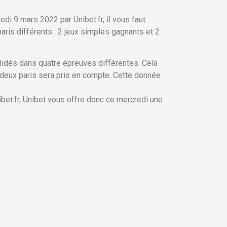
di 9 mars 2022 par Unibet.fr, il vous faut
paris différents : 2 jeux simples gagnants et 2
alidés dans quatre épreuves différentes. Cela
 deux paris sera pris en compte. Cette donnée
bet.fr, Unibet vous offre donc ce mercredi une