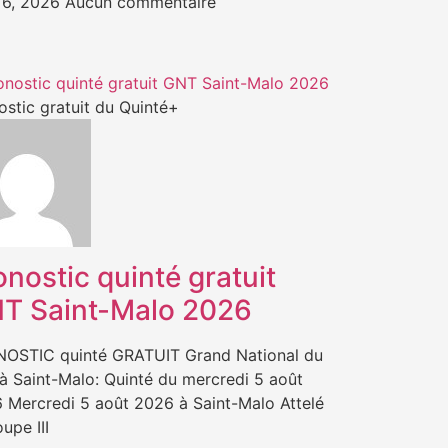
 6, 2026
Aucun commentaire
ostic gratuit du Quinté+
onostic quinté gratuit
T Saint-Malo 2026
OSTIC quinté GRATUIT Grand National du
 à Saint-Malo: Quinté du mercredi 5 août
 Mercredi 5 août 2026 à Saint-Malo Attelé
upe III