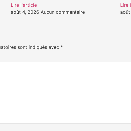
Lire l'article
Lire 
août 4, 2026
Aucun commentaire
août
atoires sont indiqués avec
*