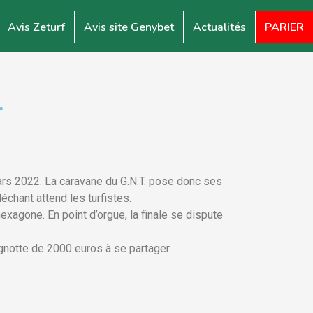
Avis Zeturf
Avis site Genybet
Actualités
PARIER
r
rs 2022. La caravane du G.N.T. pose donc ses
chant attend les turfistes.
xagone. En point d’orgue, la finale se dispute
gnotte de 2000 euros à se partager.