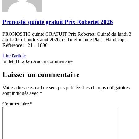
Pronostic quinté gratuit Prix Robertet 2026
PRONOSTIC quinté GRATUIT Prix Robertet: Quinté du lundi 3
août 2026 Lundi 3 août 2026 à Clairefontaine Plat – Handicap –
Référence: +21 – 1800
Lire l'article
juillet 31, 2026
Aucun commentaire
Laisser un commentaire
Votre adresse e-mail ne sera pas publiée.
Les champs obligatoires
sont indiqués avec
*
Commentaire
*