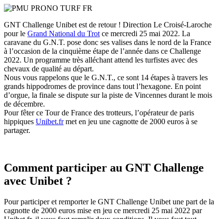
GNT Challenge Unibet est de retour !
Direction Le Croisé-Laroche
pour le
Grand National du Trot
ce mercredi 25 mai 2022. La
caravane du G.N.T. pose donc ses valises dans le nord de la France
à l’occasion de la cinquième étape de l’année dans ce Challenge
2022. Un programme très alléchant attend les turfistes avec des
chevaux de qualité au départ.
Nous vous rappelons que le G.N.T., ce sont 14 étapes à travers les
grands hippodromes de province dans tout l’hexagone. En point
d’orgue, la finale se dispute sur la piste de Vincennes durant le mois
de décembre.
Pour fêter ce Tour de France des trotteurs, l’opérateur de paris
hippiques
Unibet.fr
met en jeu une cagnotte de 2000 euros à se
partager.
Comment participer au GNT Challenge
avec Unibet ?
Pour participer et remporter le
GNT Challenge Unibet
une part de la
cagnotte de 2000 euros mise en jeu ce mercredi 25 mai 2022 par