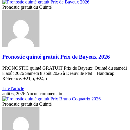
Pronostic gratuit du Quinté+
Pronostic quinté gratuit Prix de Bayeux 2026
PRONOSTIC quinté GRATUIT Prix de Bayeux: Quinté du samedi
8 août 2026 Samedi 8 août 2026 à Deauville Plat – Handicap –
Référence: +21,5; +24,5
Lire l'article
août 6, 2026
Aucun commentaire
Pronostic gratuit du Quinté+