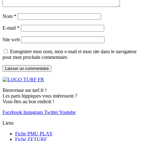
Nom
*
E-mail
*
Site web
Enregistrer mon nom, mon e-mail et mon site dans le navigateur
pour mon prochain commentaire.
Bienvenue sur turf.fr !
Les paris hippiques vous intéressent ?
Vous êtes au bon endroit !
Facebook
Instagram
Twitter
Youtube
Liens
Fiche PMU PLAY
Fiche ZETURF