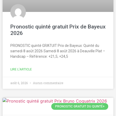
Pronostic quinté gratuit Prix de Bayeux
2026
PRONOSTIC quinté GRATUIT Prix de Bayeux: Quinté du
samedi 8 août 2026 Samedi 8 août 2026 à Deauville Plat –
Handicap – Référence: +21,5; +24,5
LIRE L'ARTICLE
août 6, 2026
Aucun commentaire
PRONOSTIC GRATUIT DU QUINTÉ+