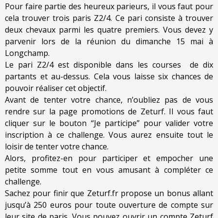
Pour faire partie des heureux parieurs, il vous faut pour
cela trouver trois paris Z2/4. Ce pari consiste à trouver
deux chevaux parmi les quatre premiers. Vous devez y
parvenir lors de la réunion du dimanche 15 mai à
Longchamp.
Le pari Z2/4 est disponible dans les courses de dix
partants et au-dessus. Cela vous laisse six chances de
pouvoir réaliser cet objectif.
Avant de tenter votre chance, n’oubliez pas de vous
rendre sur la page promotions de Zeturf. Il vous faut
cliquer sur le bouton “Je participe” pour valider votre
inscription à ce challenge. Vous aurez ensuite tout le
loisir de tenter votre chance.
Alors, profitez-en pour participer et empocher une
petite somme tout en vous amusant à compléter ce
challenge.
Sachez pour finir que Zeturf.fr propose un bonus allant
jusqu’à 250 euros pour toute ouverture de compte sur
leur site de paris. Vous pouvez ouvrir un compte Zeturf