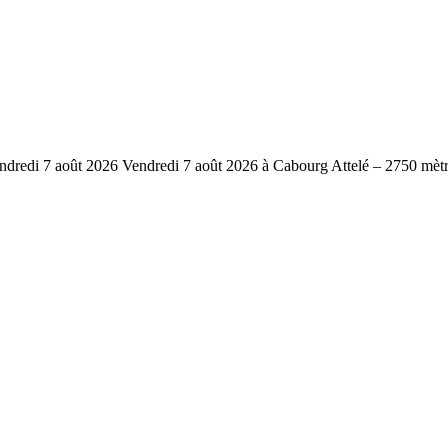
di 7 août 2026 Vendredi 7 août 2026 à Cabourg Attelé – 2750 mètr