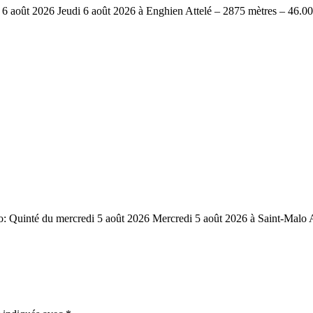
oût 2026 Jeudi 6 août 2026 à Enghien Attelé – 2875 mètres – 46.00
inté du mercredi 5 août 2026 Mercredi 5 août 2026 à Saint-Malo At