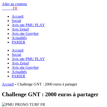
Aller au contenu
TURF.
FR
Accueil
Social
Avis site PMU PLAY
Avis Zeturf
Avis site Genybet
Actualités
PARIER
Accueil
Social
Avis site PMU PLAY
Avis Zeturf
Avis site Genybet
Actualités
PARIER
Accueil
»
Challenge GNT : 2000 euros à partager
Challenge GNT : 2000 euros à partager