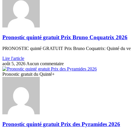
Pronostic quinté gratuit Prix Bruno Coquatrix 2026
PRONOSTIC quinté GRATUIT Prix Bruno Coquatrix: Quinté du vendre
Lire l'article
août 5, 2026
Aucun commentaire
Pronostic gratuit du Quinté+
Pronostic quinté gratuit Prix des Pyramides 2026