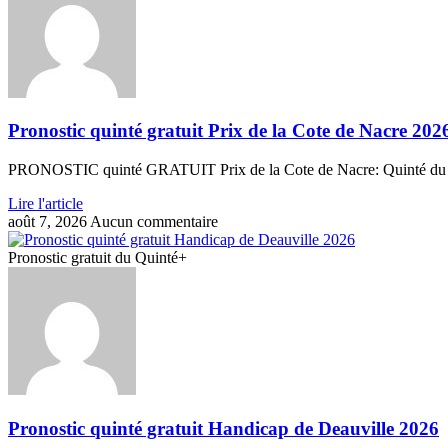
Pronostic quinté gratuit Prix de la Cote de Nacre 202
PRONOSTIC quinté GRATUIT Prix de la Cote de Nacre: Quinté du lun
Lire l'article
août 7, 2026
Aucun commentaire
Pronostic gratuit du Quinté+
Pronostic quinté gratuit Handicap de Deauville 2026