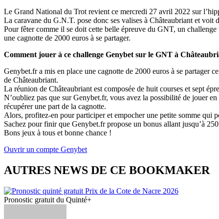
Le Grand National du Trot revient ce mercredi 27 avril 2022 sur l’hip
La caravane du G.N.T. pose donc ses valises à Châteaubriant et voit d
Pour fêter comme il se doit cette belle épreuve du GNT, un challenge tr
une cagnotte de 2000 euros à se partager.
Comment jouer à ce challenge Genybet sur le GNT à Châteaubri
Genybet.fr a mis en place une cagnotte de 2000 euros à se partager ce 
de Châteaubriant.
La réunion de Châteaubriant est composée de huit courses et sept épre
N’oubliez pas que sur Genybet.fr, vous avez la possibilité de jouer e
récupérer une part de la cagnotte.
Alors, profitez-en pour participer et empocher une petite somme qui pou
Sachez pour finir que Genybet.fr propose un bonus allant jusqu’à 250 
Bons jeux à tous et bonne chance !
Ouvrir un compte Genybet
AUTRES NEWS DE CE BOOKMAKER
Pronostic gratuit du Quinté+