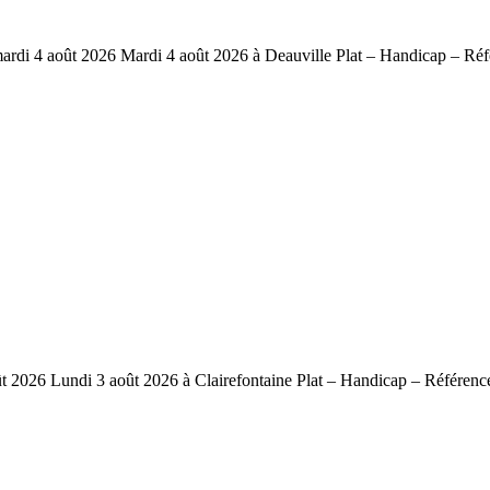
i 4 août 2026 Mardi 4 août 2026 à Deauville Plat – Handicap – Réf
026 Lundi 3 août 2026 à Clairefontaine Plat – Handicap – Référenc