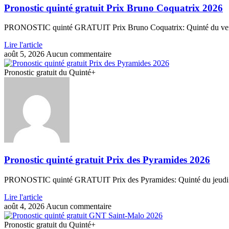
Pronostic quinté gratuit Prix Bruno Coquatrix 2026
PRONOSTIC quinté GRATUIT Prix Bruno Coquatrix: Quinté du vendre
Lire l'article
août 5, 2026
Aucun commentaire
Pronostic gratuit du Quinté+
Pronostic quinté gratuit Prix des Pyramides 2026
PRONOSTIC quinté GRATUIT Prix des Pyramides: Quinté du jeudi 6 a
Lire l'article
août 4, 2026
Aucun commentaire
Pronostic gratuit du Quinté+