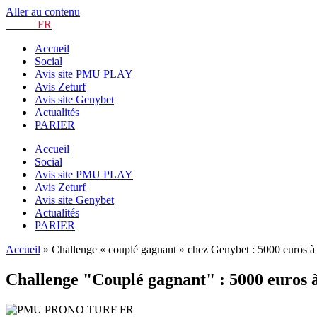
Aller au contenu
TURF.
FR
Accueil
Social
Avis site PMU PLAY
Avis Zeturf
Avis site Genybet
Actualités
PARIER
Accueil
Social
Avis site PMU PLAY
Avis Zeturf
Avis site Genybet
Actualités
PARIER
Accueil
»
Challenge « couplé gagnant » chez Genybet : 5000 euros à 
Challenge "Couplé gagnant" : 5000 euros 