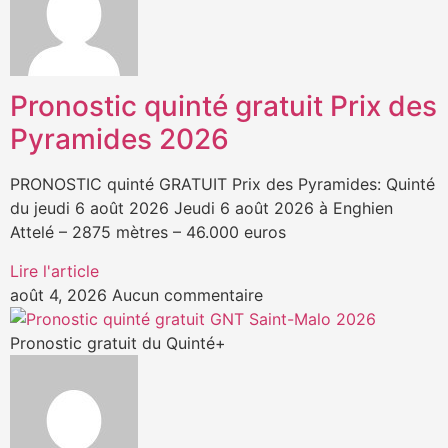
Pronostic quinté gratuit Prix des
Pyramides 2026
PRONOSTIC quinté GRATUIT Prix des Pyramides: Quinté
du jeudi 6 août 2026 Jeudi 6 août 2026 à Enghien
Attelé – 2875 mètres – 46.000 euros
Lire l'article
août 4, 2026
Aucun commentaire
Pronostic gratuit du Quinté+