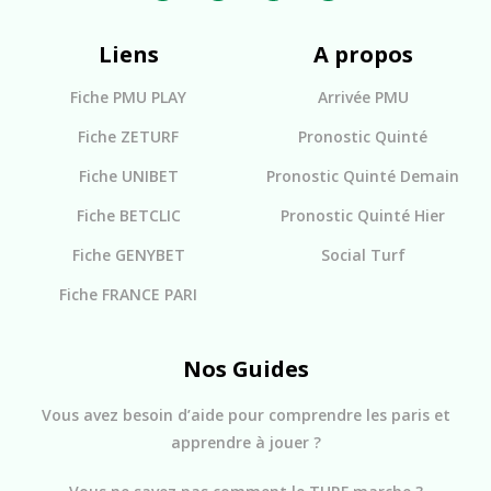
Liens
A propos
Fiche PMU PLAY
Arrivée PMU
Fiche ZETURF
Pronostic Quinté
Fiche UNIBET
Pronostic Quinté Demain
Fiche BETCLIC
Pronostic Quinté Hier
Fiche GENYBET
Social Turf
Fiche FRANCE PARI
Nos Guides
Vous avez besoin d’aide pour comprendre les paris et
apprendre à jouer ?