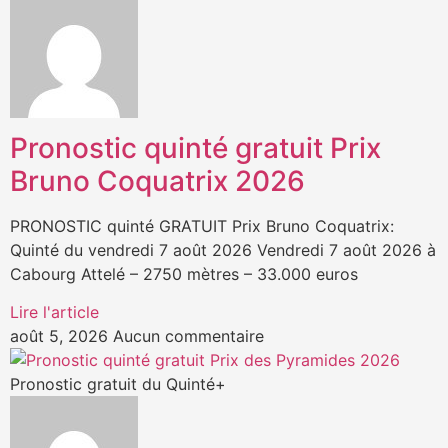
Pronostic quinté gratuit Prix
Bruno Coquatrix 2026
PRONOSTIC quinté GRATUIT Prix Bruno Coquatrix:
Quinté du vendredi 7 août 2026 Vendredi 7 août 2026 à
Cabourg Attelé – 2750 mètres – 33.000 euros
Lire l'article
août 5, 2026
Aucun commentaire
Pronostic gratuit du Quinté+