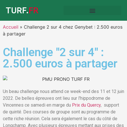
TURF.
FR
Accueil
»
Challenge 2 sur 4 chez Genybet : 2.500 euros
à partager
Challenge "2 sur 4" :
2.500 euros à partager
Un beau challenge nous attend ce week-end des 11 et 12 juin
2022. De belles épreuves ont lieu sur l’hippodrome de
Vincennes ce samedi en marge du
Prix du Quercy
, support
de quinté. Des courses de groupe sont au programme de
cette riche réunion. Cela sera également le cas du côté de
Longchamp. Avec plusieurs épreuves mettant aux prises des