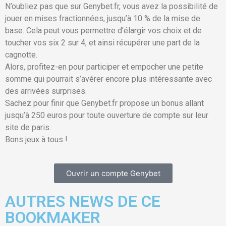
N’oubliez pas que sur Genybet.fr, vous avez la possibilité de
jouer en mises fractionnées, jusqu’à 10 % de la mise de
base. Cela peut vous permettre d’élargir vos choix et de
toucher vos six 2 sur 4, et ainsi récupérer une part de la
cagnotte.
Alors, profitez-en pour participer et empocher une petite
somme qui pourrait s’avérer encore plus intéressante avec
des arrivées surprises.
Sachez pour finir que Genybet.fr propose un bonus allant
jusqu’à 250 euros pour toute ouverture de compte sur leur
site de paris.
Bons jeux à tous !
Ouvrir un compte Genybet
AUTRES NEWS DE CE
BOOKMAKER