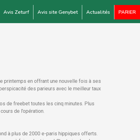
Avis Zeturf
Avis site Genybet
Actualités
PARIER
 le printemps en offrant une nouvelle fois à ses
perspicacité des parieurs avec le meilleur taux
os de freebet toutes les cinq minutes. Plus
cours de l’opération.
ond à plus de 2000 e-paris hippiques offerts.