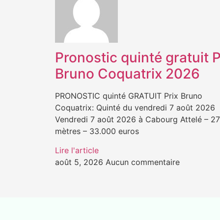
Pronostic quinté gratuit P
Bruno Coquatrix 2026
PRONOSTIC quinté GRATUIT Prix Bruno
Coquatrix: Quinté du vendredi 7 août 2026
Vendredi 7 août 2026 à Cabourg Attelé – 2
mètres – 33.000 euros
Lire l'article
août 5, 2026
Aucun commentaire