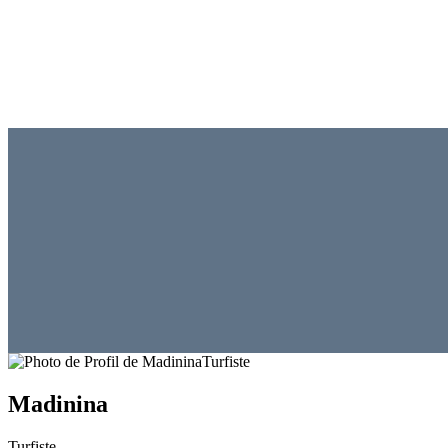
Turfiste
Madinina
Turfiste