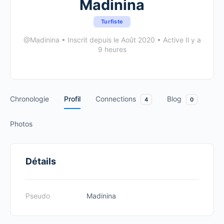
Madinina
Turfiste
@Madinina
•
Inscrit depuis le Août 2020
•
Active Il y a
9 heures
Chronologie
Profil
Connections
Blog
4
0
Photos
Détails
Pseudo
Madinina