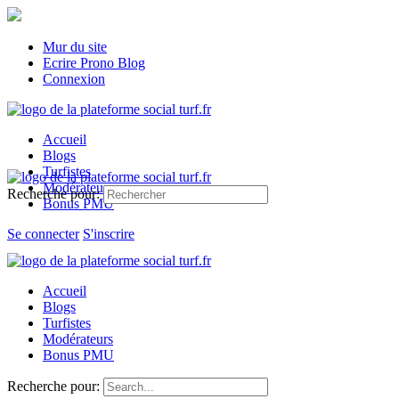
Mur du site
Ecrire Prono Blog
Connexion
Accueil
Blogs
Turfistes
Modérateurs
Recherche pour:
Bonus PMU
Se connecter
S'inscrire
Accueil
Blogs
Turfistes
Modérateurs
Bonus PMU
Recherche pour: