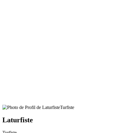
Turfiste
Laturfiste
Turfiste