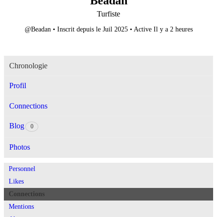
Beadan
Turfiste
@Beadan
•
Inscrit depuis le Juil 2025
•
Active Il y a 2 heures
Chronologie
Profil
Connections
Blog
0
Photos
Personnel
Likes
Connections
Mentions