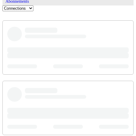
Abonnements