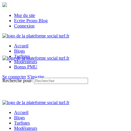
Mur du site
Ecrire Prono Blog
Connexion
Accueil
Blogs
Turfistes
Modérateurs
Bonus PMU
Se connecter
S'inscrire
Recherche pour:
Accueil
Blogs
Turfistes
Modérateurs