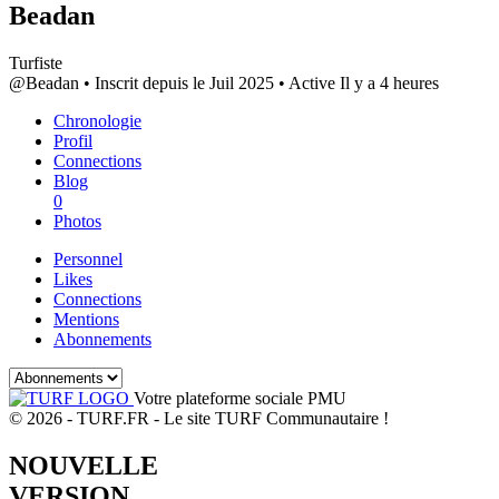
Beadan
Turfiste
@Beadan
•
Inscrit depuis le Juil 2025
•
Active Il y a 4 heures
Chronologie
Profil
Connections
Blog
0
Photos
Personnel
Likes
Connections
Mentions
Abonnements
Votre plateforme sociale PMU
© 2026 - TURF.FR - Le site TURF Communautaire !
NOUVELLE
VERSION