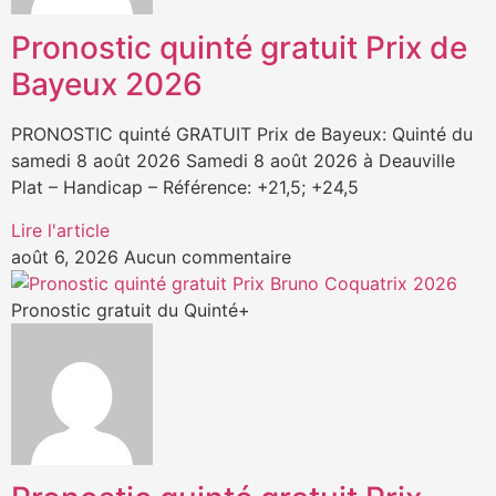
Pronostic quinté gratuit Prix de
Bayeux 2026
PRONOSTIC quinté GRATUIT Prix de Bayeux: Quinté du
samedi 8 août 2026 Samedi 8 août 2026 à Deauville
Plat – Handicap – Référence: +21,5; +24,5
Lire l'article
août 6, 2026
Aucun commentaire
Pronostic gratuit du Quinté+