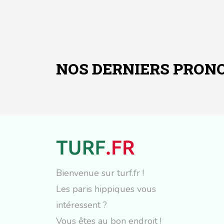
NOS DERNIERS PRONO
Bienvenue sur turf.fr !
Les paris hippiques vous
intéressent ?
Vous êtes au bon endroit !