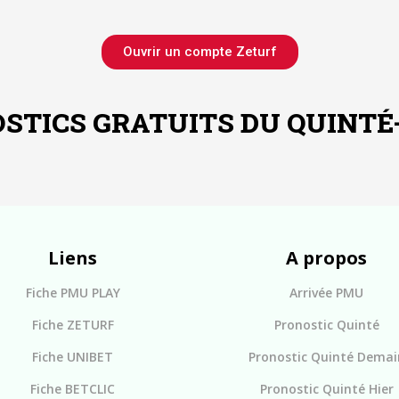
Ouvrir un compte Zeturf
STICS GRATUITS DU QUINTÉ
Liens
A propos
Fiche PMU PLAY
Arrivée PMU
Fiche ZETURF
Pronostic Quinté
Fiche UNIBET
Pronostic Quinté Demai
Fiche BETCLIC
Pronostic Quinté Hier