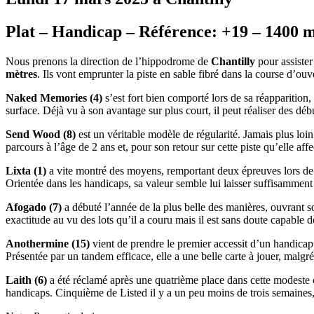
Plat – Handicap – Référence: +19 – 1400 mè
Nous prenons la direction de l’hippodrome de
Chantilly
pour assiste
mètres
. Ils vont emprunter la piste en sable fibré dans la course d’ou
Naked Memories (4)
s’est fort bien comporté lors de sa réapparition,
surface. Déjà vu à son avantage sur plus court, il peut réaliser des débu
Send Wood (8)
est un véritable modèle de régularité. Jamais plus loi
parcours à l’âge de 2 ans et, pour son retour sur cette piste qu’elle aff
Lixta (1)
a vite montré des moyens, remportant deux épreuves lors de se
Orientée dans les handicaps, sa valeur semble lui laisser suffisammen
Afogado (7)
a débuté l’année de la plus belle des manières, ouvrant so
exactitude au vu des lots qu’il a couru mais il est sans doute capable de
Anothermine (15)
vient de prendre le premier accessit d’un handicap 
Présentée par un tandem efficace, elle a une belle carte à jouer, malg
Laith (6)
a été réclamé après une quatrième place dans cette modeste ca
handicaps. Cinquième de Listed il y a un peu moins de trois semaines,