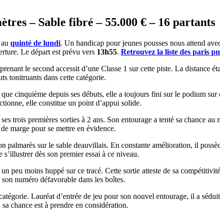
tres – Sable fibré – 55.000 € – 16 partants
r au
quinté de lundi
. Un handicap pour jeunes pousses nous attend avec
verture. Le départ est prévu vers
13h55
.
Retrouvez la liste des paris p
 prenant le second accessit d’une Classe 1 sur cette piste. La distance éta
ts tonitruants dans cette catégorie.
n que cinquième depuis ses débuts, elle a toujours fini sur le podium su
ectionne, elle constitue un point d’appui solide.
s trois premières sorties à 2 ans. Son entourage a tenté sa chance au ni
t de marge pour se mettre en évidence.
n palmarès sur le sable deauvillais. En constante amélioration, il possède
 s’illustrer dès son premier essai à ce niveau.
un peu moins huppé sur ce tracé. Cette sortie atteste de sa compétitivité
ré son numéro défavorable dans les boîtes.
tégorie. Lauréat d’entrée de jeu pour son nouvel entourage, il a séduit t
 sa chance est à prendre en considération.