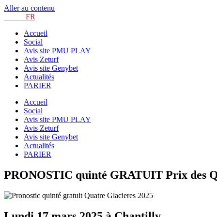
Aller au contenu
TURF.
FR
Accueil
Social
Avis site PMU PLAY
Avis Zeturf
Avis site Genybet
Actualités
PARIER
Accueil
Social
Avis site PMU PLAY
Avis Zeturf
Avis site Genybet
Actualités
PARIER
PRONOSTIC quinté GRATUIT Prix des Quat
Lundi 17 mars 2025 à Chantilly