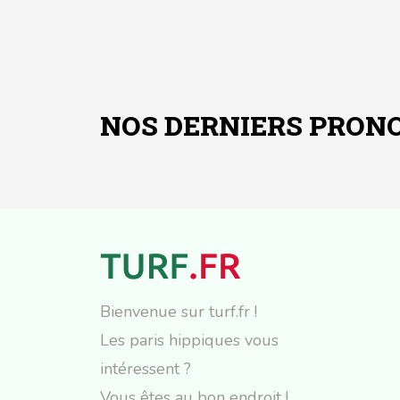
NOS DERNIERS PRONO
Bienvenue sur turf.fr !
Les paris hippiques vous
intéressent ?
Vous êtes au bon endroit !