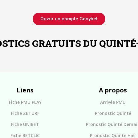
Ouvrir un compte Genybet
STICS GRATUITS DU QUINTÉ
Liens
A propos
Fiche PMU PLAY
Arrivée PMU
Fiche ZETURF
Pronostic Quinté
Fiche UNIBET
Pronostic Quinté Demai
Fiche BETCLIC
Pronostic Quinté Hier