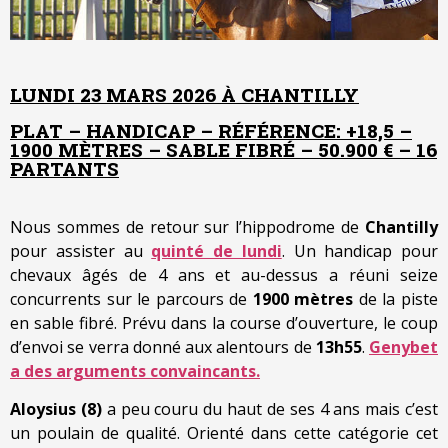
LUNDI 23 MARS 2026 À CHANTILLY
PLAT – HANDICAP – RÉFÉRENCE: +18,5 –
1900 MÈTRES – SABLE FIBRÉ – 50.900 € – 16
PARTANTS
Nous sommes de retour sur l’hippodrome de
Chantilly
pour assister au
quinté de lundi
. Un handicap pour
chevaux âgés de 4 ans et au-dessus a réuni seize
concurrents sur le parcours de
1900 mètres
de la piste
en sable fibré. Prévu dans la course d’ouverture, le coup
d’envoi se verra donné aux alentours de
13h55
.
Genybet
a des arguments convaincants.
Aloysius (8)
a peu couru du haut de ses 4 ans mais c’est
un poulain de qualité. Orienté dans cette catégorie cet