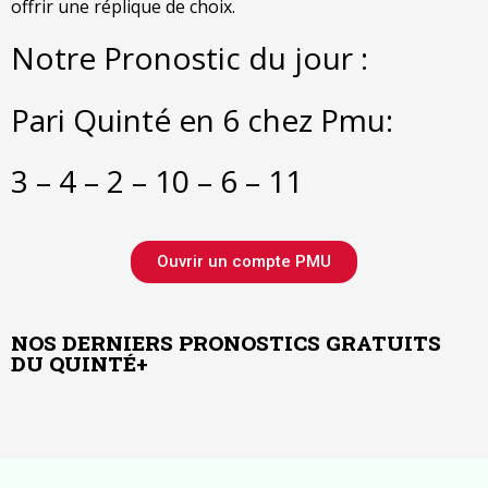
offrir une réplique de choix.
Notre Pronostic du jour :
Pari Quinté en 6 chez Pmu:
3 – 4 – 2 – 10 – 6 – 11
Ouvrir un compte PMU
NOS DERNIERS PRONOSTICS GRATUITS
DU QUINTÉ+