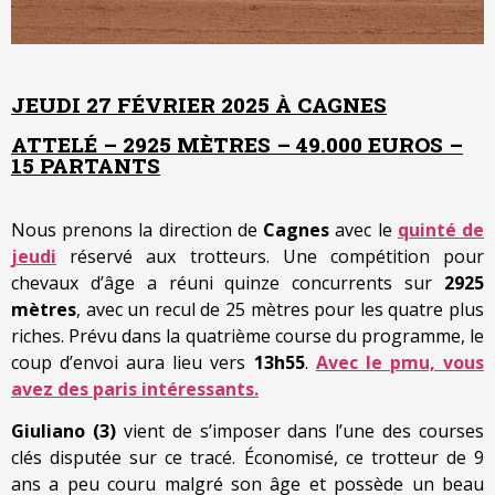
JEUDI 27 FÉVRIER 2025 À CAGNES
ATTELÉ – 2925 MÈTRES – 49.000 EUROS –
15 PARTANTS
Nous prenons la direction de
Cagnes
avec le
quinté de
jeudi
réservé aux trotteurs. Une compétition pour
chevaux d’âge a réuni quinze concurrents sur
2925
mètres
, avec un recul de 25 mètres pour les quatre plus
riches. Prévu dans la quatrième course du programme, le
coup d’envoi aura lieu vers
13h55
.
Avec le pmu, vous
avez des paris intéressants.
Giuliano (3)
vient de s’imposer dans l’une des courses
clés disputée sur ce tracé. Économisé, ce trotteur de 9
ans a peu couru malgré son âge et possède un beau