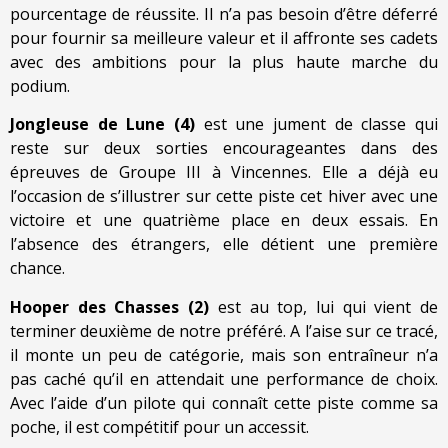
pourcentage de réussite. Il n’a pas besoin d’être déferré
pour fournir sa meilleure valeur et il affronte ses cadets
avec des ambitions pour la plus haute marche du
podium.
Jongleuse de Lune (4)
est une jument de classe qui
reste sur deux sorties encourageantes dans des
épreuves de Groupe III à Vincennes. Elle a déjà eu
l’occasion de s’illustrer sur cette piste cet hiver avec une
victoire et une quatrième place en deux essais. En
l’absence des étrangers, elle détient une première
chance.
Hooper des Chasses (2)
est au top, lui qui vient de
terminer deuxième de notre préféré. A l’aise sur ce tracé,
il monte un peu de catégorie, mais son entraîneur n’a
pas caché qu’il en attendait une performance de choix.
Avec l’aide d’un pilote qui connaît cette piste comme sa
poche, il est compétitif pour un accessit.