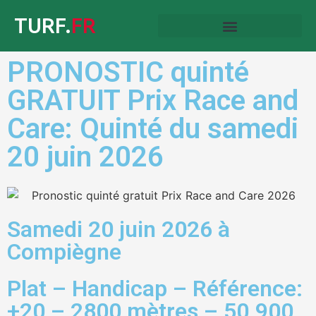
TURF.
FR
PRONOSTIC quinté
GRATUIT Prix Race and
Care: Quinté du samedi
20 juin 2026
Samedi 20 juin 2026 à
Compiègne
Plat – Handicap – Référence:
+20 – 2800 mètres – 50.900