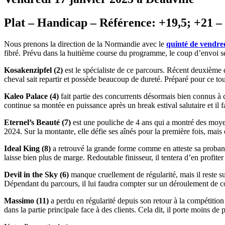
Plat – Handicap – Référence: +19,5; +21 – 
Nous prenons la direction de la Normandie avec le
quinté de vendre
fibré. Prévu dans la huitième course du programme, le coup d’envoi s
Kosakenzipfel (2)
est le spécialiste de ce parcours. Récent deuxième d
cheval sait repartir et possède beaucoup de dureté. Préparé pour ce tou
Kaleo Palace (4)
fait partie des concurrents désormais bien connus à 
continue sa montée en puissance après un break estival salutaire et il
Eternel’s Beauté (7)
est une pouliche de 4 ans qui a montré des moyen
2024. Sur la montante, elle défie ses aînés pour la première fois, mais 
Ideal King (8)
a retrouvé la grande forme comme en atteste sa probante 
laisse bien plus de marge. Redoutable finisseur, il tentera d’en profiter
Devil in the Sky (6)
manque cruellement de régularité, mais il reste s
Dépendant du parcours, il lui faudra compter sur un déroulement de co
Massimo (11)
a perdu en régularité depuis son retour à la compétitio
dans la partie principale face à des clients. Cela dit, il porte moins de 