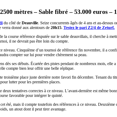
2500 mètres – Sable fibré – 53.000 euros – 
di
du côté de
Deauville
. Seize concurrents âgés de 4 ans et au-dessus 
e verra donné aux alentours de
20h15
.
Testez le pari Z2/4 de Zeturf.
e la course référence disputée sur le sable deauvillais, il cherche à met
rnoi, il ne devrait pas être loin du compte.
ce niveau. Cinquième d’un tournoi de référence fin novembre, il a confir
 faudra compter sur lui pour vendre chèrement sa peau.
s dès ses débuts. Écartée des pistes pendant de nombreux mois, elle a pro
elle compte bien leur offrir une belle réplique.
troisième place juste derrière notre favori fin décembre. Tenant du titre
 pour lutter pour les premières places.
ur deux tentatives correctes à ce niveau. L’avant-dernière est même bon
urse favorable pour intégrer le quinté.
n cet été, mais il compte toutefois des références à ce niveau. Deuxièm
poids, un atout dont il peut tirer avantage.