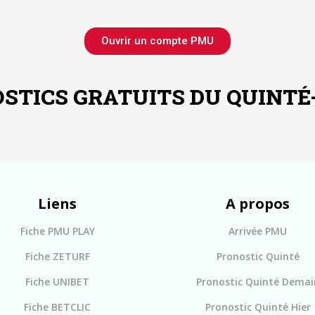
Ouvrir un compte PMU
STICS GRATUITS DU QUINTÉ
Liens
A propos
Fiche PMU PLAY
Arrivée PMU
Fiche ZETURF
Pronostic Quinté
Fiche UNIBET
Pronostic Quinté Demai
Fiche BETCLIC
Pronostic Quinté Hier