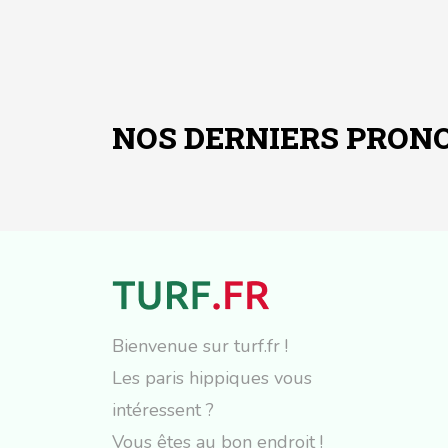
NOS DERNIERS PRONO
Bienvenue sur turf.fr !
Les paris hippiques vous
intéressent ?
Vous êtes au bon endroit !