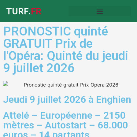
TURF.
FR
PRONOSTIC quinté
GRATUIT Prix de
l'Opéra: Quinté du jeudi
9 juillet 2026
Jeudi 9 juillet 2026 à Enghien
Attelé – Européenne – 2150
mètres – Autostart – 68.000
euros – 14 partants