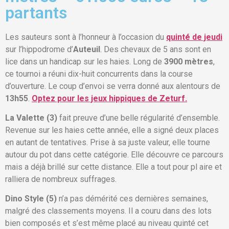
partants
Les sauteurs sont à l’honneur à l’occasion du
quinté de jeudi
sur l’hippodrome d’
Auteuil
. Des chevaux de 5 ans sont en
lice dans un handicap sur les haies. Long de
3900 mètres
,
ce tournoi a réuni dix-huit concurrents dans la course
d’ouverture. Le coup d’envoi se verra donné aux alentours de
13h55
.
Optez pour les jeux hippiques de Zeturf.
La Valette (3)
fait preuve d’une belle régularité d’ensemble.
Revenue sur les haies cette année, elle a signé deux places
en autant de tentatives. Prise à sa juste valeur, elle tourne
autour du pot dans cette catégorie. Elle découvre ce parcours
mais a déjà brillé sur cette distance. Elle a tout pour pl
aire et
ralliera de nombreux suffrages.
Dino Style (5)
n’a pas démérité ces dernières semaines,
malgré des classements moyens. Il a couru dans des lots
bien composés et s’est même placé au niveau quinté cet