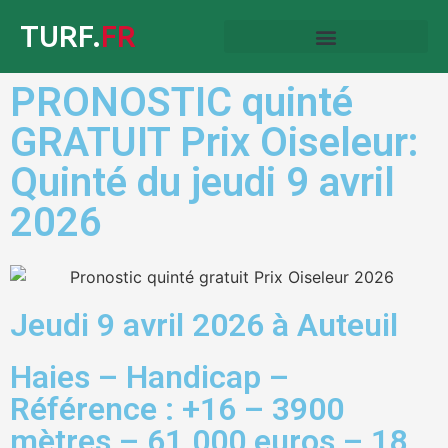
TURF.
FR
PRONOSTIC quinté
GRATUIT Prix Oiseleur:
Quinté du jeudi 9 avril
2026
Jeudi 9 avril 2026 à Auteuil
Haies – Handicap –
Référence : +16 – 3900
mètres – 61.000 euros – 18