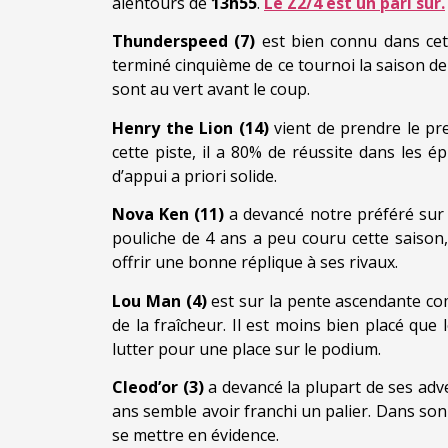
alentours de
13h55
.
Le Z2/4 est un pari sûr.
Thunderspeed (7)
est bien connu dans cett
terminé cinquième de ce tournoi la saison der
sont au vert avant le coup.
Henry the Lion (14)
vient de prendre le pr
cette piste, il a 80% de réussite dans les 
d’appui a priori solide.
Nova Ken (11)
a devancé notre préféré sur l
pouliche de 4 ans a peu couru cette saison
offrir une bonne réplique à ses rivaux.
Lou Man (4)
est sur la pente ascendante com
de la fraîcheur. Il est moins bien placé qu
lutter pour une place sur le podium.
Cleod’or (3)
a devancé la plupart de ses adv
ans semble avoir franchi un palier. Dans son 
se mettre en évidence.