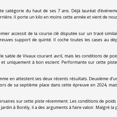
e catégorie du haut de ses 7 ans. Déjà lauréat d’événement
nière. Il porte un kilo en moins cette année et vient de nou
emier accessit de la course clé disputée sur un tracé simil
épreuves support de quinté. Il coche toutes les cases au d
e sable de Vivaux courant avril, mais les conditions de poid
, et uniquement à bon escient. Performante sur cette piste
me en attestent ses deux récents résultats. Deuxième d’un 
e lors de sa septième place dans cette épreuve en 2024, mai
ersaires sur cette piste récemment. Les conditions de poid
jardin à Borély, il a des arguments à faire valoir. Malgré la 