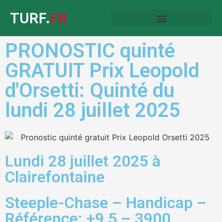
TURF.
FR
PRONOSTIC quinté
GRATUIT Prix Leopold
d'Orsetti: Quinté du
lundi 28 juillet 2025
Lundi 28 juillet 2025 à
Clairefontaine
Steeple-Chase – Handicap –
Référence: +9,5 – 3900