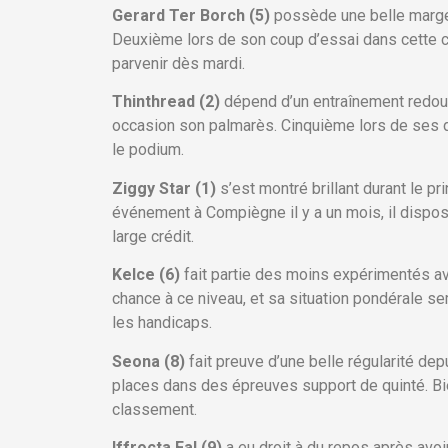
Gerard Ter Borch (5)
possède une belle marge d
Deuxième lors de son coup d’essai dans cette ca
parvenir dès mardi.
Thinthread (2)
dépend d’un entraînement redoutab
occasion son palmarès. Cinquième lors de ses dé
le podium.
Ziggy Star (1)
s’est montré brillant durant le 
événement à Compiègne il y a un mois, il dispos
large crédit.
Kelce (6)
fait partie des moins expérimentés av
chance à ce niveau, et sa situation pondérale s
les handicaps.
Seona (8)
fait preuve d’une belle régularité de
places dans des épreuves support de quinté. Bie
classement.
Iffrocta Fal (9)
a eu droit à du repos après avoi