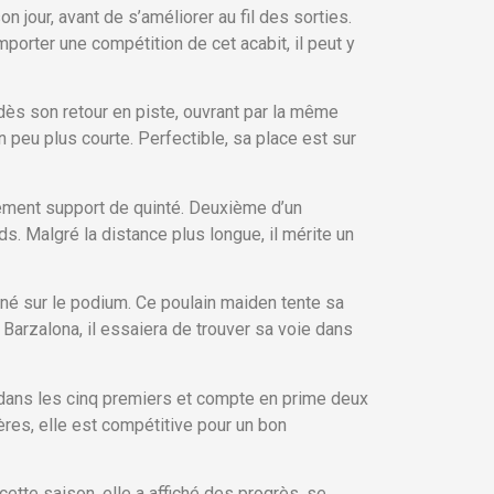
 jour, avant de s’améliorer au fil des sorties.
orter une compétition de cet acabit, il peut y
 dès son retour en piste, ouvrant par la même
 peu plus courte. Perfectible, sa place est sur
plement support de quinté. Deuxième d’un
. Malgré la distance plus longue, il mérite un
iné sur le podium. Ce poulain maiden tente sa
Barzalona, il essaiera de trouver sa voie dans
ni dans les cinq premiers et compte en prime deux
res, elle est compétitive pour un bon
ette saison, elle a affiché des progrès, se