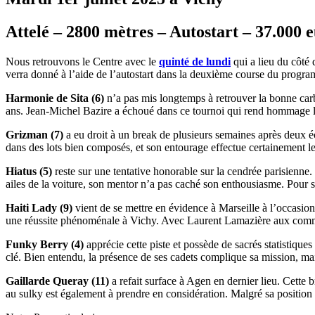
Attelé – 2800 mètres – Autostart – 37.000 e
Nous retrouvons le Centre avec le
quinté de lundi
qui a lieu du côté
verra donné à l’aide de l’autostart dans la deuxième course du progr
Harmonie de Sita (6)
n’a pas mis longtemps à retrouver la bonne carb
ans. Jean-Michel Bazire a échoué dans ce tournoi qui rend hommage l’an 
Grizman (7)
a eu droit à un break de plusieurs semaines après deux éc
dans des lots bien composés, et son entourage effectue certainement 
Hiatus (5)
reste sur une tentative honorable sur la cendrée parisienne.
ailes de la voiture, son mentor n’a pas caché son enthousiasme. Pour so
Haiti Lady (9)
vient de se mettre en évidence à Marseille à l’occasion 
une réussite phénoménale à Vichy. Avec Laurent Lamazière aux comman
Funky Berry (4)
apprécie cette piste et possède de sacrés statistiques
clé. Bien entendu, la présence de ses cadets complique sa mission, mai
Gaillarde Queray (11)
a refait surface à Agen en dernier lieu. Cette
au sulky est également à prendre en considération. Malgré sa position e