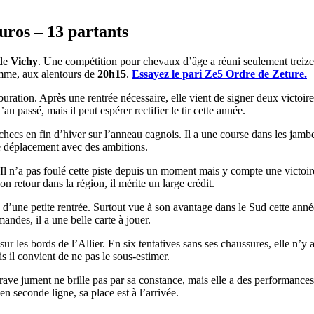
uros – 13 partants
 de
Vichy
. Une compétition pour chevaux d’âge a réuni seulement treize
amme, aux alentours de
20h15
.
Essayez le pari Ze5 Ordre de Zeture.
uration. Après une rentrée nécessaire, elle vient de signer deux victoi
passé, mais il peut espérer rectifier le tir cette année.
hecs en fin d’hiver sur l’anneau cagnois. Il a une course dans les jambe
le déplacement avec des ambitions.
 Il n’a pas foulé cette piste depuis un moment mais y compte une victoir
n retour dans la région, il mérite un large crédit.
d’une petite rentrée. Surtout vue à son avantage dans le Sud cette année, 
des, il a une belle carte à jouer.
 sur les bords de l’Allier. En six tentatives sans ses chaussures, elle n’
s il convient de ne pas le sous-estimer.
 brave jument ne brille pas par sa constance, mais elle a des performanc
n seconde ligne, sa place est à l’arrivée.