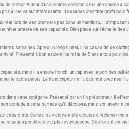
peu de métier. Auteur d’une rentrée correcte dans une course à co
ris à une valeur intéressante. Il essaiera d’en tirer profit pour 
 Lauréat lors de ses premiers pas dans un handicap, il s’imposait 
t hiver atteste de ses capacités. Bien placé sur l’échelle des val
rnières semaines. Après un long tunnel, il ne cesse de se distin
ivité. Présenté à bon escient, ce mâle de 5 ans a tout pour plair
capacités, mais il a encore franchi un cap avec le port des œill
e sur le sable palois. Le handicapeur ne l’a pas raté avec neuf li
s dans cette catégorie. Présenté par un fin préparateur, il effec
son aptitude à cette surface qu’il découvre, mais son avenir à ce
sur cette piste. Certes, sa victoire a été acquise à réclamer mai
, sa situation pondérale est plus avantageuse. Dès lors, il convi