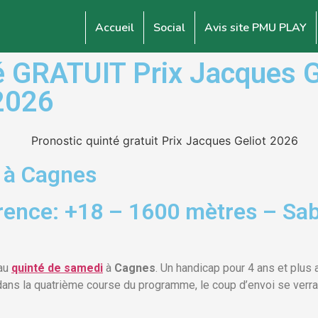
Accueil
Social
Avis site PMU PLAY
GRATUIT Prix Jacques Ge
 2026
 à Cagnes
rence: +18 – 1600 mètres – Sab
 au
quinté de samedi
à
Cagnes
. Un handicap pour 4 ans et plus 
u dans la quatrième course du programme, le coup d’envoi se verr