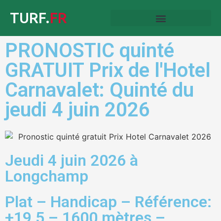
TURF.
FR
PRONOSTIC quinté
GRATUIT Prix de l'Hotel
Carnavalet: Quinté du
jeudi 4 juin 2026
Jeudi 4 juin 2026 à
Longchamp
Plat – Handicap – Référence:
+19,5 – 1600 mètres –