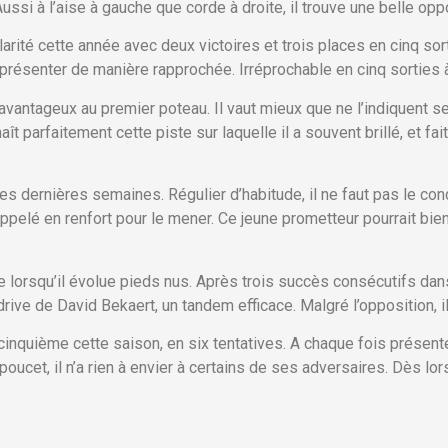
Aussi à l’aise à gauche que corde à droite, il trouve une belle opp
rité cette année avec deux victoires et trois places en cinq sort
 présenter de manière rapprochée. Irréprochable en cinq sorties à
antageux au premier poteau. Il vaut mieux que ne l’indiquent se
aît parfaitement cette piste sur laquelle il a souvent brillé, et f
es dernières semaines. Régulier d’habitude, il ne faut pas le co
pelé en renfort pour le mener. Ce jeune prometteur pourrait bie
lorsqu’il évolue pieds nus. Après trois succès consécutifs dans 
a drive de David Bekaert, un tandem efficace. Malgré l’opposition, 
e cinquième cette saison, en six tentatives. A chaque fois présen
it poucet, il n’a rien à envier à certains de ses adversaires. Dès 