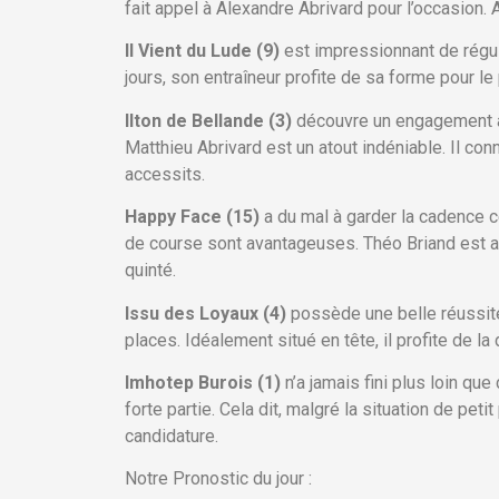
fait appel à Alexandre Abrivard pour l’occasion. 
Il Vient du Lude (9)
est impressionnant de régula
jours, son entraîneur profite de sa forme pour le
Ilton de Bellande (3)
découvre un engagement av
Matthieu Abrivard est un atout indéniable. Il conn
accessits.
Happy Face (15)
a du mal à garder la cadence c
de course sont avantageuses. Théo Briand est ap
quinté.
Issu des Loyaux (4)
possède une belle réussite 
places. Idéalement situé en tête, il profite de l
Imhotep Burois (1)
n’a jamais fini plus loin qu
forte partie. Cela dit, malgré la situation de pet
candidature.
Notre Pronostic du jour :