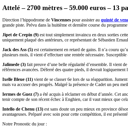
Attelé – 2700 mètres – 59.000 euros – 13 p
Direction l’hippodrome de
Vincennes
pour assister au
quinté de ven
grande piste. Prévu dans la huitième et dernière course du programme
Jipet de Crepin (9)
est tout simplement invaincu en deux sorties cette
uniquement plaqué des antérieurs, ce représentant de Sébastien Ernault
Jack des Ass (5)
est certainement en retard de gains. Il n’a couru qu
plusieurs mois, il vient d’effectuer une rentrée nécessaire. Susceptible 
Jalimede (3)
fait preuve d’une belle régularité d’ensemble. Il vient 
références avancées. Déferré des quatre pieds, il devrait logiquement 
Ixelle Bleue (11)
vient de se classer 6e lors de sa réapparition. Jument
mais va accuser des progrès. Malgré la présence de Cadet un peu meilleu
Iermes de Guez (7)
a été acquis à réclamer en début d’année. Cet anci
tenir compte de son récent échec à Enghien, car il vaut mieux que cela
Intello de Chenu (13)
est sans doute un peu mieux en province désorma
avantageuses. Préparé avec soin pour cette compétition, il est présent
Notre Pronostic du jour :