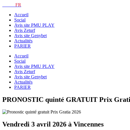
Aller
TURF.
FR
au
Accueil
contenu
Social
Avis site PMU PLAY
Avis Zeturf
Avis site Genybet
Actualités
PARIER
Accueil
Social
Avis site PMU PLAY
Avis Zeturf
Avis site Genybet
Actualités
PARIER
PRONOSTIC quinté GRATUIT Prix Gratia: 
Vendredi 3 avril 2026 à Vincennes