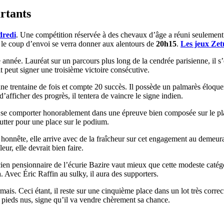
artants
dredi
. Une compétition réservée à des chevaux d’âge a réuni seulement 
 le coup d’envoi se verra donner aux alentours de
20h15
.
Les jeux Zetu
 année. Lauréat sur un parcours plus long de la cendrée parisienne, il s’
 peut signer une troisième victoire consécutive.
’une trentaine de fois et compte 20 succès. Il possède un palmarès éloque
d’afficher des progrès, il tentera de vaincre le signe indien.
de se comporter honorablement dans une épreuve bien composée sur le pla
lutter pour une place sur le podium.
 honnête, elle arrive avec de la fraîcheur sur cet engagement au demeuran
r, elle devrait bien faire.
en pensionnaire de l’écurie Bazire vaut mieux que cette modeste catégori
. Avec Éric Raffin au sulky, il aura des supporters.
is. Ceci étant, il reste sur une cinquième place dans un lot très correc
é pieds nus, signe qu’il va vendre chèrement sa chance.