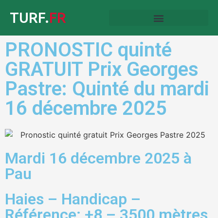
TURF.
FR
PRONOSTIC quinté
GRATUIT Prix Georges
Pastre: Quinté du mardi
16 décembre 2025
Mardi 16 décembre 2025 à
Pau
Haies – Handicap –
Référence: +8 – 3500 mètres