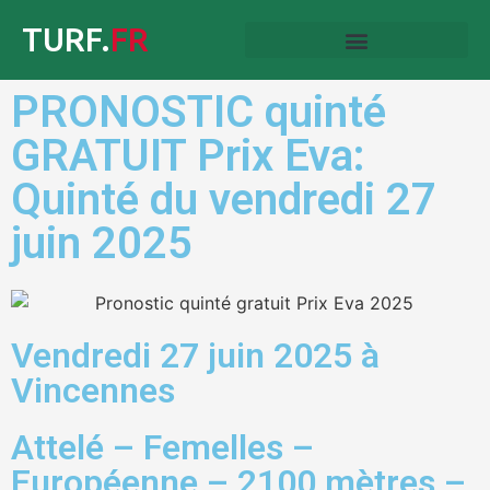
TURF.
FR
PRONOSTIC quinté
GRATUIT Prix Eva:
Quinté du vendredi 27
juin 2025
Vendredi 27 juin 2025 à
Vincennes
Attelé – Femelles –
Européenne – 2100 mètres –