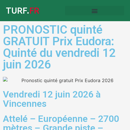
TURF.
FR
PRONOSTIC quinté
GRATUIT Prix Eudora:
Quinté du vendredi 12
juin 2026
Vendredi 12 juin 2026 à
Vincennes
Attelé – Européenne – 2700
mètres – Grande piste –