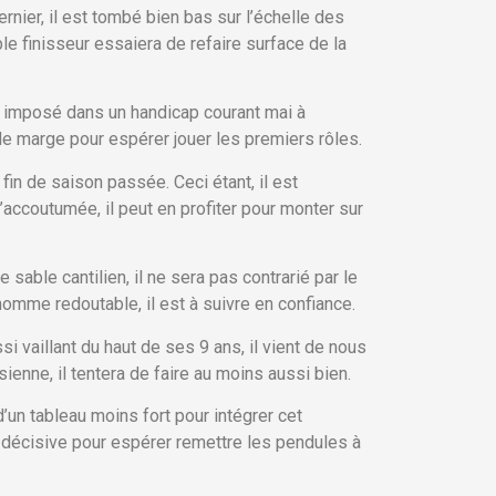
rnier, il est tombé bien bas sur l’échelle des
ble finisseur essaiera de refaire surface de la
st imposé dans un handicap courant mai à
 de marge pour espérer jouer les premiers rôles.
n de saison passée. Ceci étant, il est
’accoutumée, il peut en profiter pour monter sur
sable cantilien, il ne sera pas contrarié par le
 homme redoutable, il est à suivre en confiance.
i vaillant du haut de ses 9 ans, il vient de nous
ienne, il tentera de faire au moins aussi bien.
’un tableau moins fort pour intégrer cet
r décisive pour espérer remettre les pendules à