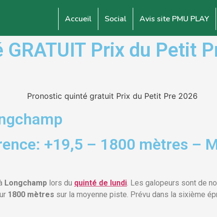
Accueil
Social
Avis site PMU PLAY
GRATUIT Prix du Petit Pr
Longchamp
rence: +19,5 – 1800 mètres – 
 à
Longchamp
lors du
quinté de lundi
. Les galopeurs sont de no
sur
1800 mètres
sur la moyenne piste. Prévu dans la sixième ép