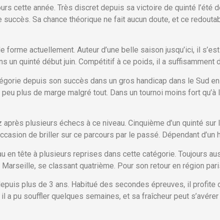
s cette année. Très discret depuis sa victoire de quinté l’été de
 ce succès. Sa chance théorique ne fait aucun doute, et ce redouta
e forme actuellement. Auteur d’une belle saison jusqu’ici, il s’e
s un quinté début juin. Compétitif à ce poids, il a suffisamment
gorie depuis son succès dans un gros handicap dans le Sud en fi
n peu plus de marge malgré tout. Dans un tournoi moins fort qu’à l
 après plusieurs échecs à ce niveau. Cinquième d’un quinté sur le 
’occasion de briller sur ce parcours par le passé. Dépendant d’un
au en tête à plusieurs reprises dans cette catégorie. Toujours auss
Marseille, se classant quatrième. Pour son retour en région paris
depuis plus de 3 ans. Habitué des secondes épreuves, il profite d
il a pu souffler quelques semaines, et sa fraîcheur peut s’avére