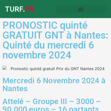
TURF.
FR
PRONOSTIC quinté
GRATUIT GNT à Nantes:
Quinté du mercredi 6
novembre 2024
Mercredi 6 Novembre 2024 à
Nantes
Attelé – Groupe III – 3000 –
90.000 euros – 16 partants