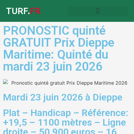
TURF.
FR
PRONOSTIC quinté
GRATUIT Prix Dieppe
Maritime: Quinté du
mardi 23 juin 2026
Mardi 23 juin 2026 à Dieppe
Plat – Handicap – Référence:
+19,5 – 1100 mètres – Ligne
droite – 50.900 euros – 16